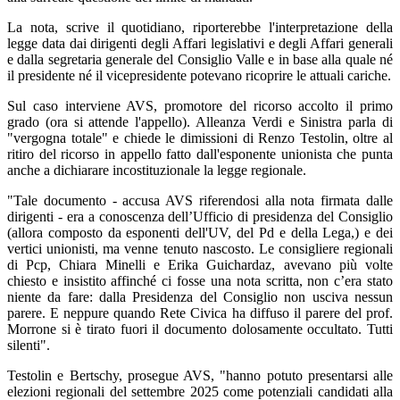
La nota, scrive il quotidiano, riporterebbe l'interpretazione della
legge data dai dirigenti degli Affari legislativi e degli Affari generali
e dalla segretaria generale del Consiglio Valle e in base alla quale né
il presidente né il vicepresidente potevano ricoprire le attuali cariche.
Sul caso interviene AVS, promotore del ricorso accolto il primo
grado (ora si attende l'appello). Alleanza Verdi e Sinistra parla di
"vergogna totale" e chiede le dimissioni di Renzo Testolin, oltre al
ritiro del ricorso in appello fatto dall'esponente unionista che punta
anche a dichiarare incostituzionale la legge regionale.
"Tale documento - accusa AVS riferendosi alla nota firmata dalle
dirigenti - era a conoscenza dell’Ufficio di presidenza del Consiglio
(allora composto da esponenti dell'UV, del Pd e della Lega,) e dei
vertici unionisti, ma venne tenuto nascosto. Le consigliere regionali
di Pcp, Chiara Minelli e Erika Guichardaz, avevano più volte
chiesto e insistito affinché ci fosse una nota scritta, non c’era stato
niente da fare: dalla Presidenza del Consiglio non usciva nessun
parere. E neppure quando Rete Civica ha diffuso il parere del prof.
Morrone si è tirato fuori il documento dolosamente occultato. Tutti
silenti".
Testolin e Bertschy, prosegue AVS, "hanno potuto presentarsi alle
elezioni regionali del settembre 2025 come potenziali candidati alla