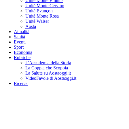
Unité Monte Emilius
Unité Monte Cervino
Unité Evançon
Unité Monte Rosa
Unité Walser
Aosta
Attualità
Sanità
Eventi
Sport
Economia
Rubriche
L'Accademia della Storia
La Coppia che Scoppia
La Salute su Aostaoggi.it
VideoFavole di Aostaoggi.it
Ricerca