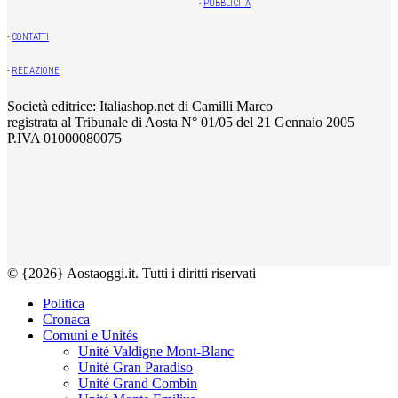
-
PUBBLICITÀ
-
CONTATTI
-
REDAZIONE
Società editrice: Italiashop.net di Camilli Marco
registrata al Tribunale di Aosta N° 01/05 del 21 Gennaio 2005
P.IVA 01000080075
© {2026} Aostaoggi.it. Tutti i diritti riservati
Politica
Cronaca
Comuni e Unités
Unité Valdigne Mont-Blanc
Unité Gran Paradiso
Unité Grand Combin