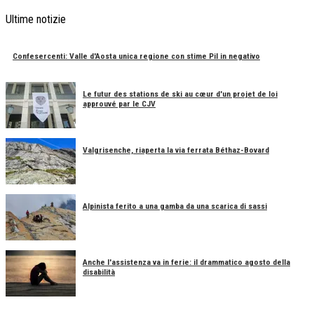
Ultime notizie
Confesercenti: Valle d'Aosta unica regione con stime Pil in negativo
Le futur des stations de ski au cœur d'un projet de loi
approuvé par le CJV
Valgrisenche, riaperta la via ferrata Béthaz-Bovard
Alpinista ferito a una gamba da una scarica di sassi
Anche l'assistenza va in ferie: il drammatico agosto della
disabilità