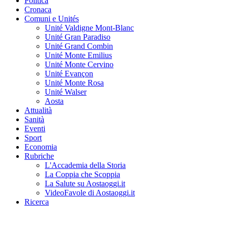
Politica
Cronaca
Comuni e Unités
Unité Valdigne Mont-Blanc
Unité Gran Paradiso
Unité Grand Combin
Unité Monte Emilius
Unité Monte Cervino
Unité Evançon
Unité Monte Rosa
Unité Walser
Aosta
Attualità
Sanità
Eventi
Sport
Economia
Rubriche
L'Accademia della Storia
La Coppia che Scoppia
La Salute su Aostaoggi.it
VideoFavole di Aostaoggi.it
Ricerca