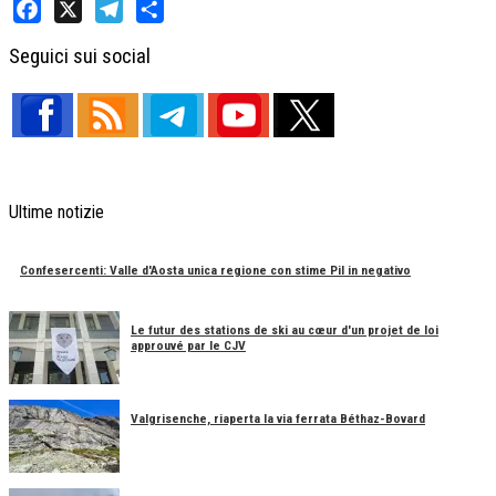
Facebook
X
Telegram
Share
Seguici sui social
Ultime notizie
Confesercenti: Valle d'Aosta unica regione con stime Pil in negativo
Le futur des stations de ski au cœur d'un projet de loi
approuvé par le CJV
Valgrisenche, riaperta la via ferrata Béthaz-Bovard