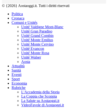
© {2026} Aostaoggi.it. Tutti i diritti riservati
Politica
Cronaca
Comuni e Unités
Unité Valdigne Mont-Blanc
Unité Gran Paradiso
Unité Grand Combin
Unité Monte Emilius
Unité Monte Cervino
Unité Evançon
Unité Monte Rosa
Unité Walser
Aosta
Attualità
Sanità
Eventi
Sport
Economia
Rubriche
L'Accademia della Storia
La Coppia che Scoppia
La Salute su Aostaoggi.it
VideoFavole di Aostaoggi.it