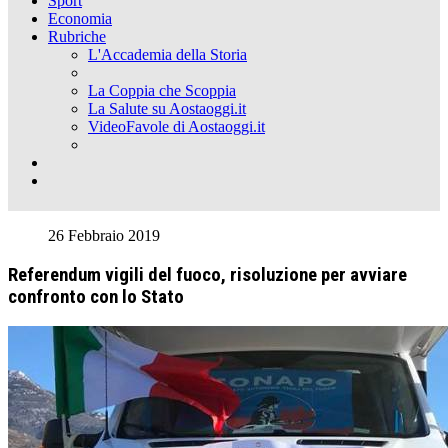
Sport
Economia
Rubriche
L'Accademia della Storia
La Coppia che Scoppia
La Salute su Aostaoggi.it
VideoFavole di Aostaoggi.it
26 Febbraio 2019
Referendum vigili del fuoco, risoluzione per avviare
confronto con lo Stato