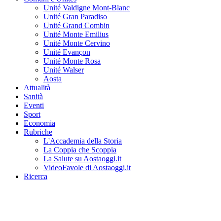
Unité Valdigne Mont-Blanc
Unité Gran Paradiso
Unité Grand Combin
Unité Monte Emilius
Unité Monte Cervino
Unité Evançon
Unité Monte Rosa
Unité Walser
Aosta
Attualità
Sanità
Eventi
Sport
Economia
Rubriche
L'Accademia della Storia
La Coppia che Scoppia
La Salute su Aostaoggi.it
VideoFavole di Aostaoggi.it
Ricerca