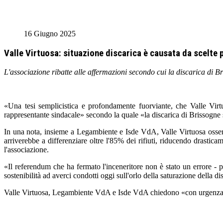
16 Giugno 2025
Valle Virtuosa: situazione discarica è causata da scelte 
L'associazione ribatte alle affermazioni secondo cui la discarica di 
«Una tesi semplicistica e profondamente fuorviante, che Valle Virt
rappresentante sindacale» secondo la quale «la discarica di Brissogne 
In una nota, insieme a Legambiente e Isde VdA, Valle Virtuosa osserv
arriverebbe a differenziare oltre l'85% dei rifiuti, riducendo drastic
l'associazione.
«Il referendum che ha fermato l'inceneritore non è stato un errore - pr
sostenibilità ad averci condotti oggi sull'orlo della saturazione della di
Valle Virtuosa, Legambiente VdA e Isde VdA chiedono «con urgenza che l