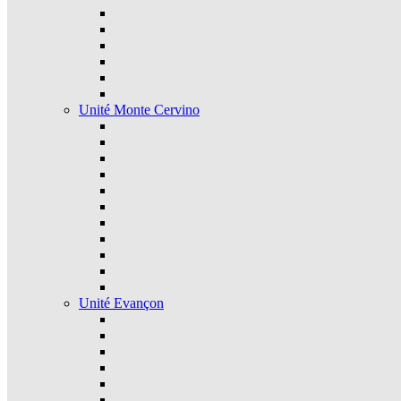
Unité Monte Cervino
Unité Evançon