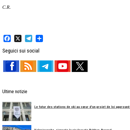
C.R.
Facebook
X
Telegram
Share
Seguici sui social
Ultime notizie
Le futur des stations de ski au cœur d'un projet de loi approuvé