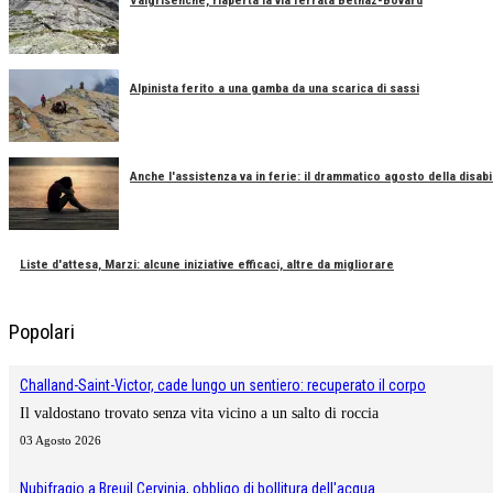
Valgrisenche, riaperta la via ferrata Béthaz-Bovard
Alpinista ferito a una gamba da una scarica di sassi
Anche l'assistenza va in ferie: il drammatico agosto della disabil
Liste d'attesa, Marzi: alcune iniziative efficaci, altre da migliorare
Popolari
Challand-Saint-Victor, cade lungo un sentiero: recuperato il corpo
Il valdostano trovato senza vita vicino a un salto di roccia
03 Agosto 2026
Nubifragio a Breuil Cervinia, obbligo di bollitura dell'acqua