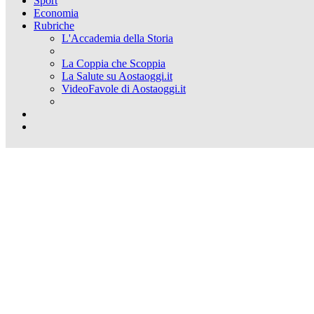
Sport
Economia
Rubriche
L'Accademia della Storia
La Coppia che Scoppia
La Salute su Aostaoggi.it
VideoFavole di Aostaoggi.it