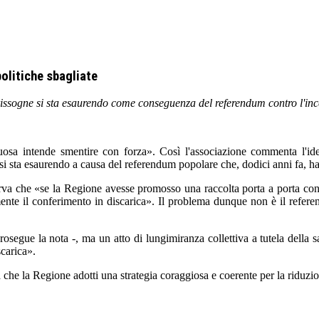
politiche sbagliate
Brissogne si sta esaurendo come conseguenza del referendum contro l'inc
uosa intende smentire con forza». Così l'associazione commenta l'ide
si sta esaurendo a causa del referendum popolare che, dodici anni fa, ha
a che «se la Regione avesse promosso una raccolta porta a porta con t
amente il conferimento in discarica». Il problema dunque non è il refer
osegue la nota -, ma un atto di lungimiranza collettiva a tutela della s
scarica».
a Regione adotti una strategia coraggiosa e coerente per la riduzione de