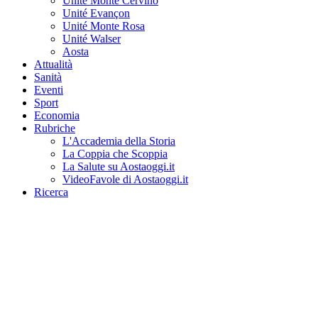
Unité Monte Cervino
Unité Evançon
Unité Monte Rosa
Unité Walser
Aosta
Attualità
Sanità
Eventi
Sport
Economia
Rubriche
L'Accademia della Storia
La Coppia che Scoppia
La Salute su Aostaoggi.it
VideoFavole di Aostaoggi.it
Ricerca