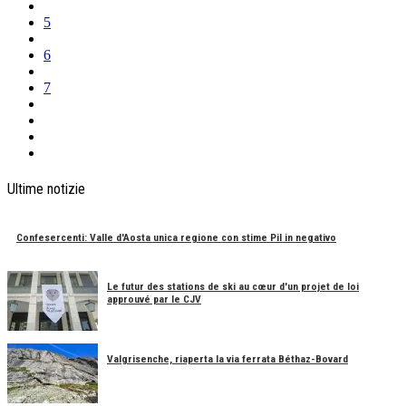
5
6
7
Ultime notizie
Confesercenti: Valle d'Aosta unica regione con stime Pil in negativo
Le futur des stations de ski au cœur d'un projet de loi
approuvé par le CJV
Valgrisenche, riaperta la via ferrata Béthaz-Bovard