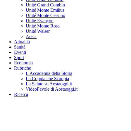
Unité Grand Combin
Unité Monte Emilius
Unité Monte Cervino
Unité Evançon
Unité Monte Rosa
Unité Walser
Aosta
Attualità
Sanità
Eventi
Sport
Economia
Rubriche
L'Accademia della Storia
La Coppia che Scoppia
La Salute su Aostaoggi.it
VideoFavole di Aostaoggi.it
Ricerca