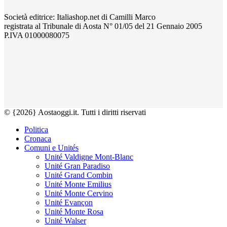
Società editrice: Italiashop.net di Camilli Marco
registrata al Tribunale di Aosta N° 01/05 del 21 Gennaio 2005
P.IVA 01000080075
© {2026} Aostaoggi.it. Tutti i diritti riservati
Politica
Cronaca
Comuni e Unités
Unité Valdigne Mont-Blanc
Unité Gran Paradiso
Unité Grand Combin
Unité Monte Emilius
Unité Monte Cervino
Unité Evançon
Unité Monte Rosa
Unité Walser