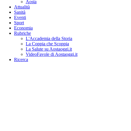
Aosta
Attualità
Sanità
Eventi
Sport
Economia
Rubriche
L'Accademia della Storia
La Coppia che Scoppia
La Salute su Aostaoggi.it
VideoFavole di Aostaoggi.it
Ricerca