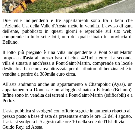
Due ville indipendenti e tre appartamenti sono tra i beni che
l'Azienda Usl della Valle d'Aosta mette in vendita. L'avviso di gara
dell'ente, pubblicato in questi giorni e reperibile sul sito web,
comprende in tutto sette lotti, uno dei quali situato in provincia di
Belluno.
Il lotto più pregiato è una villa indipendente a Pont-Saint-Martin
proposta all'asta al prezzo base di circa 421mila euro. La seconda
villa è situata a anch'essa a Pont-Saint-Martin, comprende un locale
destinato a bar e un'area attrezzata per distributore di benzina ed è in
vendita a partire da 389mila euro circa.
All'asta andranno anche un appartamento a Champoluc (Ayas), un
appartamento a Donnas e un alloggio situato a Falcade (Belluno).
Infine sono in vendita dei terreni a Pont-Saint-Martin (edificabili) e a
Perloz.
L'asta pubblica si svolgerà con offerte segrete in aumento rispetto al
prezzo posto a base d’asta da presentare entro le ore 12 del 4 agosto.
L'asta si svolgerà il 5 agosto alle ore 10 nella sede dell'Usl di via
Guido Rey, ad Aosta.