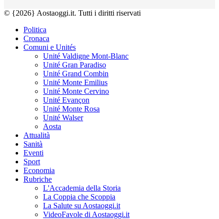
© {2026} Aostaoggi.it. Tutti i diritti riservati
Politica
Cronaca
Comuni e Unités
Unité Valdigne Mont-Blanc
Unité Gran Paradiso
Unité Grand Combin
Unité Monte Emilius
Unité Monte Cervino
Unité Evançon
Unité Monte Rosa
Unité Walser
Aosta
Attualità
Sanità
Eventi
Sport
Economia
Rubriche
L'Accademia della Storia
La Coppia che Scoppia
La Salute su Aostaoggi.it
VideoFavole di Aostaoggi.it