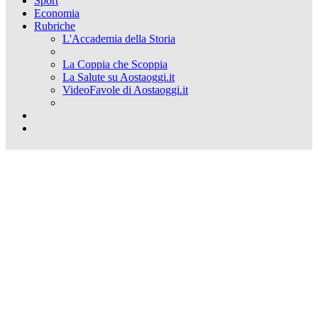
Sport
Economia
Rubriche
L'Accademia della Storia
La Coppia che Scoppia
La Salute su Aostaoggi.it
VideoFavole di Aostaoggi.it