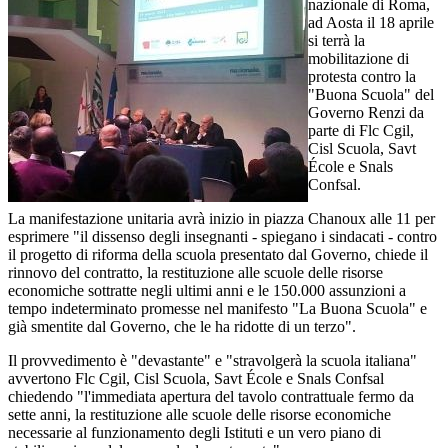
nazionale di Roma,
ad Aosta il 18 aprile
si terrà la
mobilitazione di
protesta contro la
"Buona Scuola" del
Governo Renzi da
parte di Flc Cgil,
Cisl Scuola, Savt
École e Snals
Confsal.
La manifestazione unitaria avrà inizio in piazza Chanoux alle 11 per
esprimere "il dissenso degli insegnanti - spiegano i sindacati - contro
il progetto di riforma della scuola presentato dal Governo, chiede il
rinnovo del contratto, la restituzione alle scuole delle risorse
economiche sottratte negli ultimi anni e le 150.000 assunzioni a
tempo indeterminato promesse nel manifesto "La Buona Scuola" e
già smentite dal Governo, che le ha ridotte di un terzo".
Il provvedimento è "devastante" e "stravolgerà la scuola italiana"
avvertono Flc Cgil, Cisl Scuola, Savt École e Snals Confsal
chiedendo "l'immediata apertura del tavolo contrattuale fermo da
sette anni, la restituzione alle scuole delle risorse economiche
necessarie al funzionamento degli Istituti e un vero piano di