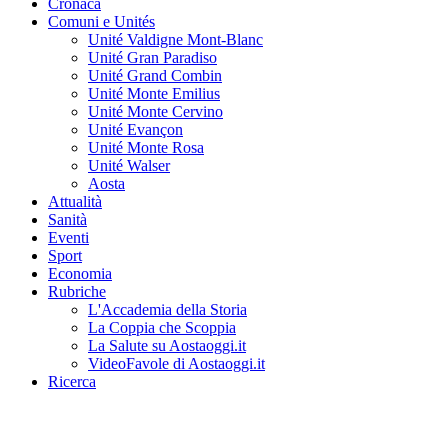
Cronaca
Comuni e Unités
Unité Valdigne Mont-Blanc
Unité Gran Paradiso
Unité Grand Combin
Unité Monte Emilius
Unité Monte Cervino
Unité Evançon
Unité Monte Rosa
Unité Walser
Aosta
Attualità
Sanità
Eventi
Sport
Economia
Rubriche
L'Accademia della Storia
La Coppia che Scoppia
La Salute su Aostaoggi.it
VideoFavole di Aostaoggi.it
Ricerca