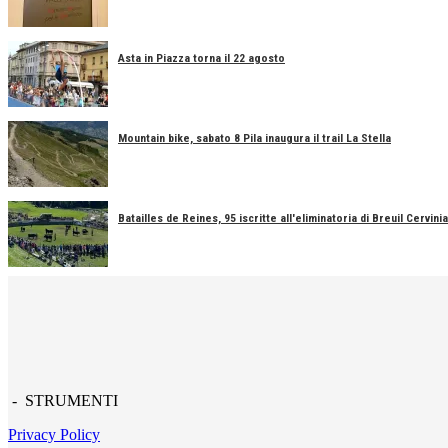
Asta in Piazza torna il 22 agosto
Mountain bike, sabato 8 Pila inaugura il trail La Stella
Batailles de Reines, 95 iscritte all'eliminatoria di Breuil Cervinia
- STRUMENTI
Privacy Policy