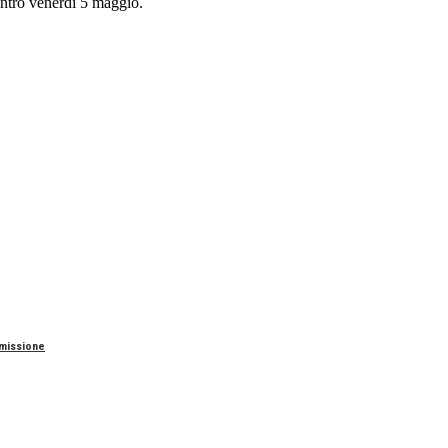
entro venerdì 5 maggio.
mmissione