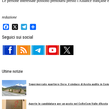
Le persone interessate possono prenotarsi presso l'Alliance française 
redazione
Facebook
X
Telegram
Share
Seguici sui social
Ultime notizie
Supermercato quartiere Dora, il sindaco di Aosta audito in Co
Aperte le candidature per un posto nel CoReCom Valle d'Aosta