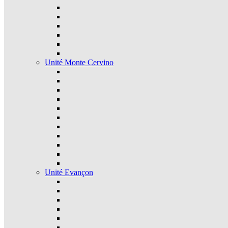
Unité Monte Cervino
Unité Evançon