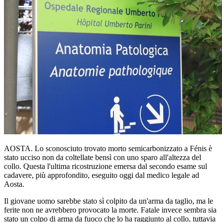
AOSTA. Lo sconosciuto trovato morto semicarbonizzato a Fénis è
stato ucciso non da coltellate bensì con uno sparo all'altezza del
collo. Questa l'ultima ricostruzione emersa dal secondo esame sul
cadavere, più approfondito, eseguito oggi dal medico legale ad
Aosta.
Il giovane uomo sarebbe stato sì colpito da un'arma da taglio, ma le
ferite non ne avrebbero provocato la morte. Fatale invece sembra sia
stato un colpo di arma da fuoco che lo ha raggiunto al collo, tuttavia