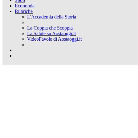
Sport
Economia
Rubriche
L'Accademia della Storia
La Coppia che Scoppia
La Salute su Aostaoggi.it
VideoFavole di Aostaoggi.it