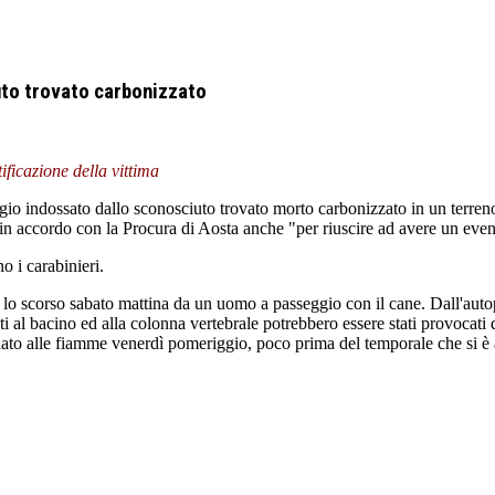
iuto trovato carbonizzato
ificazione della vittima
io indossato dallo sconosciuto trovato morto carbonizzato in un terreno 
in accordo con la Procura di Aosta anche "per riuscire ad avere un eventu
o i carabinieri.
to lo scorso sabato mattina da un uomo a passeggio con il cane. Dall'aut
ati al bacino ed alla colonna vertebrale potrebbero essere stati provocati d
dato alle fiamme venerdì pomeriggio, poco prima del temporale che si è 