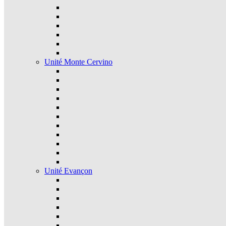
Unité Monte Cervino
Unité Evançon