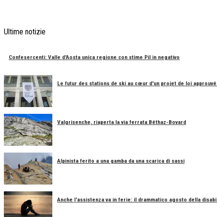
Ultime notizie
Confesercenti: Valle d'Aosta unica regione con stime Pil in negativo
Le futur des stations de ski au cœur d'un projet de loi approuvé
Valgrisenche, riaperta la via ferrata Béthaz-Bovard
Alpinista ferito a una gamba da una scarica di sassi
Anche l'assistenza va in ferie: il drammatico agosto della disabil