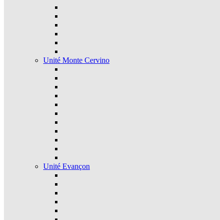
Unité Monte Cervino
Unité Evançon