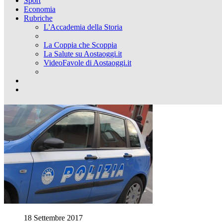
Sport
Economia
Rubriche
L'Accademia della Storia
La Coppia che Scoppia
La Salute su Aostaoggi.it
VideoFavole di Aostaoggi.it
18 Settembre 2017