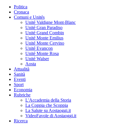
Politica
Cronaca
Comuni e Unités
Unité Valdigne Mont-Blanc
Unité Gran Paradiso
Unité Grand Combin
Unité Monte Emilius
Unité Monte Cervino
Unité Evançon
Unité Monte Rosa
Unité Walser
Aosta
Attualità
Sanità
Eventi
Sport
Economia
Rubriche
L'Accademia della Storia
La Coppia che Scoppia
La Salute su Aostaoggi.it
VideoFavole di Aostaoggi.it
Ricerca