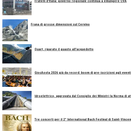
Fratelli d'Italia: governo regionale continua a emungere CVA
Frana di grosse dimensioni sul Cervino
Quart, riparato il guasto all'acquedotto
GiocAosta 2026 già da record: boom di pre-iscrizioni agli event
Idroelettrico, approvata dal Consiglio dei Ministri la Norma di a
Tre concerti per il 2° International Bach Festival di Saint-Vincen