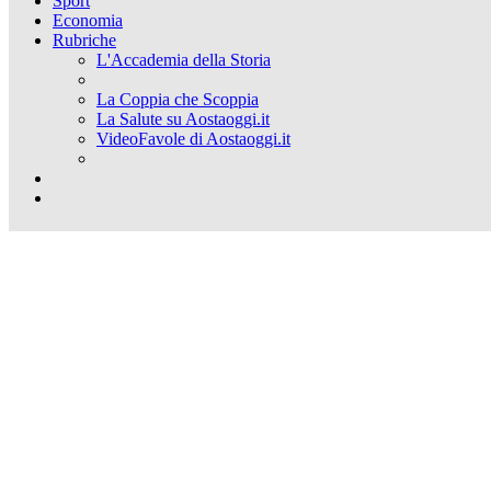
Sport
Economia
Rubriche
L'Accademia della Storia
La Coppia che Scoppia
La Salute su Aostaoggi.it
VideoFavole di Aostaoggi.it