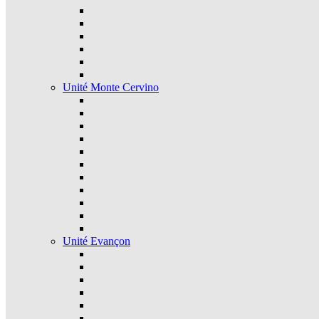
Unité Monte Cervino
Unité Evançon