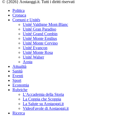
© {2026} Aostaoggi.it. Tutti i diritti riservati
Politica
Cronaca
Comuni e Unités
Unité Valdigne Mont-Blanc
Unité Gran Paradiso
Unité Grand Combin
Unité Monte Emilius
Unité Monte Cervino
Unité Evançon
Unité Monte Rosa
Unité Walser
Aosta
Attualità
Sanità
Eventi
Sport
Economia
Rubriche
L'Accademia della Storia
La Coppia che Scoppia
La Salute su Aostaoggi.it
VideoFavole di Aostaoggi.it
Ricerca