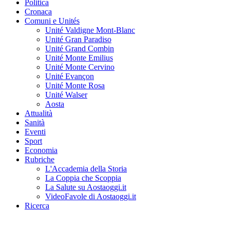
Politica
Cronaca
Comuni e Unités
Unité Valdigne Mont-Blanc
Unité Gran Paradiso
Unité Grand Combin
Unité Monte Emilius
Unité Monte Cervino
Unité Evançon
Unité Monte Rosa
Unité Walser
Aosta
Attualità
Sanità
Eventi
Sport
Economia
Rubriche
L'Accademia della Storia
La Coppia che Scoppia
La Salute su Aostaoggi.it
VideoFavole di Aostaoggi.it
Ricerca