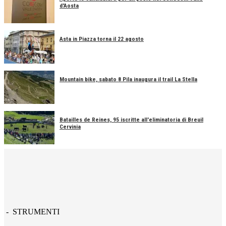
d'Aosta
Asta in Piazza torna il 22 agosto
Mountain bike, sabato 8 Pila inaugura il trail La Stella
Batailles de Reines, 95 iscritte all'eliminatoria di Breuil
Cervinia
- STRUMENTI