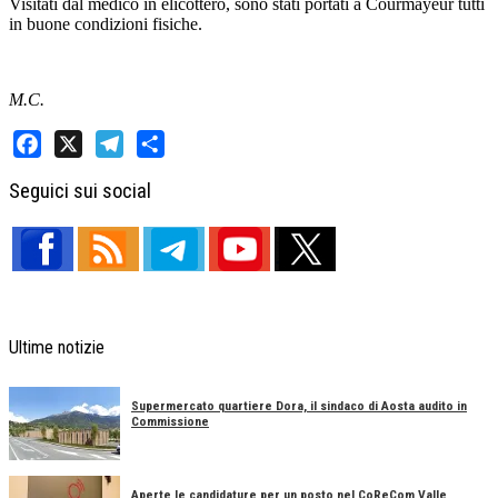
Visitati dal medico in elicottero, sono stati portati a Courmayeur tutti
in buone condizioni fisiche.
M.C.
Facebook
X
Telegram
Share
Seguici sui social
Ultime notizie
Supermercato quartiere Dora, il sindaco di Aosta audito in
Commissione
Aperte le candidature per un posto nel CoReCom Valle