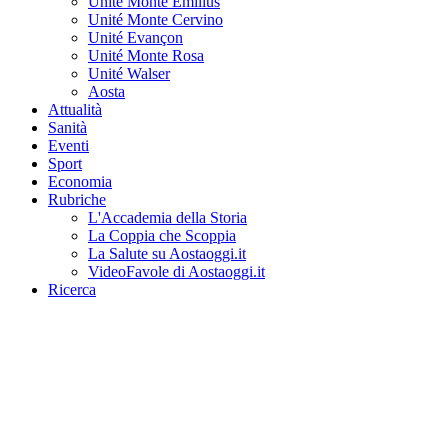
Unité Monte Emilius
Unité Monte Cervino
Unité Evançon
Unité Monte Rosa
Unité Walser
Aosta
Attualità
Sanità
Eventi
Sport
Economia
Rubriche
L'Accademia della Storia
La Coppia che Scoppia
La Salute su Aostaoggi.it
VideoFavole di Aostaoggi.it
Ricerca