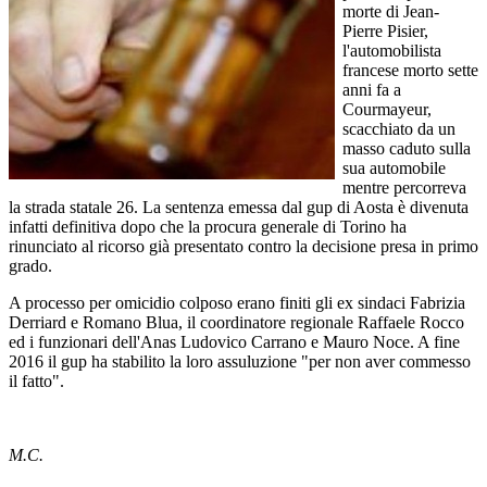
morte di Jean-
Pierre Pisier,
l'automobilista
francese morto sette
anni fa a
Courmayeur,
scacchiato da un
masso caduto sulla
sua automobile
mentre percorreva
la strada statale 26. La sentenza emessa dal gup di Aosta è divenuta
infatti definitiva dopo che la procura generale di Torino ha
rinunciato al ricorso già presentato contro la decisione presa in primo
grado.
A processo per omicidio colposo erano finiti gli ex sindaci Fabrizia
Derriard e Romano Blua, il coordinatore regionale Raffaele Rocco
ed i funzionari dell'Anas Ludovico Carrano e Mauro Noce. A fine
2016 il gup ha stabilito la loro assuluzione "per non aver commesso
il fatto".
M.C.