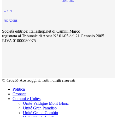
-
PUBBLICITÀ
-
CONTATTI
-
REDAZIONE
Società editrice: Italiashop.net di Camilli Marco
registrata al Tribunale di Aosta N° 01/05 del 21 Gennaio 2005
P.IVA 01000080075
© {2026} Aostaoggi.it. Tutti i diritti riservati
Politica
Cronaca
Comuni e Unités
Unité Valdigne Mont-Blanc
Unité Gran Paradiso
Unité Grand Combin