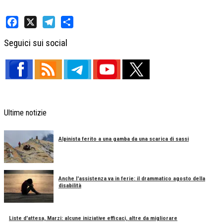
Facebook
X
Telegram
Share
Seguici sui social
Ultime notizie
Alpinista ferito a una gamba da una scarica di sassi
Anche l'assistenza va in ferie: il drammatico agosto della
disabilità
Liste d'attesa, Marzi: alcune iniziative efficaci, altre da migliorare