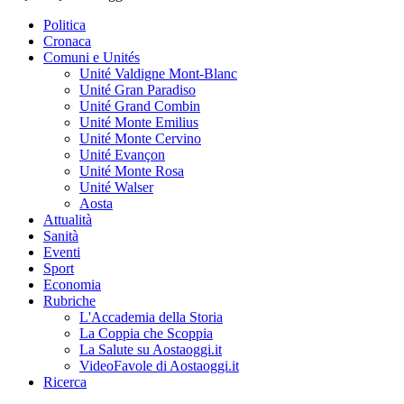
Politica
Cronaca
Comuni e Unités
Unité Valdigne Mont-Blanc
Unité Gran Paradiso
Unité Grand Combin
Unité Monte Emilius
Unité Monte Cervino
Unité Evançon
Unité Monte Rosa
Unité Walser
Aosta
Attualità
Sanità
Eventi
Sport
Economia
Rubriche
L'Accademia della Storia
La Coppia che Scoppia
La Salute su Aostaoggi.it
VideoFavole di Aostaoggi.it
Ricerca