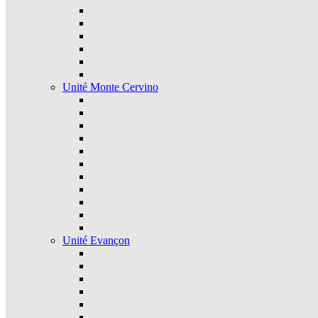
Unité Monte Cervino
Unité Evançon