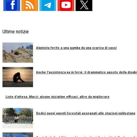
Ultime notizie
Alpinista ferito a una gamba da una scarica di sassi
Anche l'assistenza va in ferie: il drammatico agosto della disabil
Liste d'attesa, Marzi: alcune iniziative efficaci, altre da migliorare
Dodici nuovi agenti forestali assegnati alle stazioni valdostane