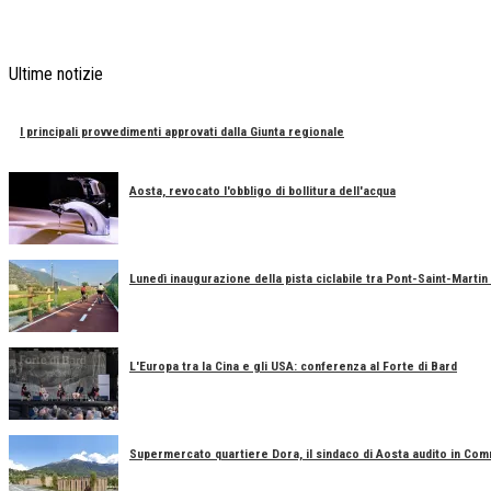
Ultime notizie
I principali provvedimenti approvati dalla Giunta regionale
Aosta, revocato l'obbligo di bollitura dell'acqua
Lunedì inaugurazione della pista ciclabile tra Pont-Saint-Marti
L'Europa tra la Cina e gli USA: conferenza al Forte di Bard
Supermercato quartiere Dora, il sindaco di Aosta audito in Co