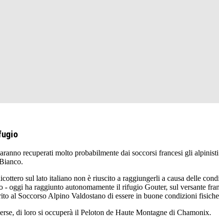
fugio
recuperati molto probabilmente dai soccorsi francesi gli alpinisti bl
 Bianco.
cottero sul lato italiano non è riuscito a raggiungerli a causa delle con
uto - oggi ha raggiunto autonomamente il rifugio Gouter, sul versante f
rito al Soccorso Alpino Valdostano di essere in buone condizioni fisiche
verse, di loro si occuperà il Peloton de Haute Montagne di Chamonix.