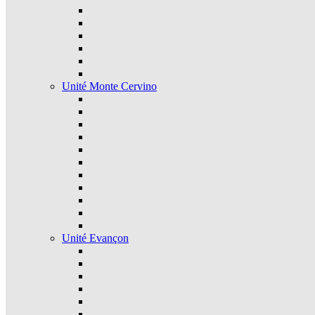
Unité Monte Cervino
Unité Evançon