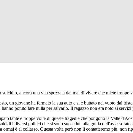
icidio, ancora una vita spezzata dal mal di vivere che miete troppe vit
sto, un giovane ha fermato la sua auto e si è buttato nel vuoto dal triste
hanno potuto fare nulla per salvarlo. Il ragazzo non era noto ai servizi p
pato tante e troppe volte di queste tragedie che pongono la Valle d'Aosta i
suicidi i diversi politici che si sono succeduti alla guida dell'assessorato 
ria ormai è al collasso. Questa volta però non li contatteremo più, non ri