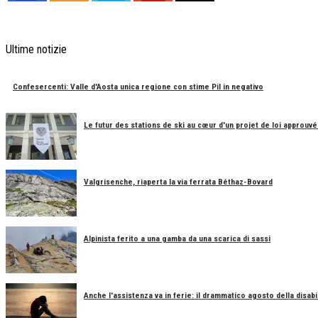
Ultime notizie
Confesercenti: Valle d'Aosta unica regione con stime Pil in negativo
Le futur des stations de ski au cœur d'un projet de loi approuvé
Valgrisenche, riaperta la via ferrata Béthaz-Bovard
Alpinista ferito a una gamba da una scarica di sassi
Anche l'assistenza va in ferie: il drammatico agosto della disabil