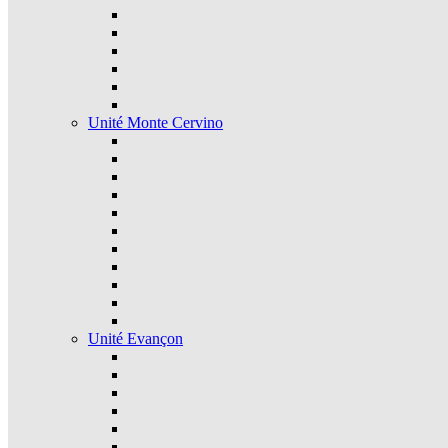
Unité Monte Cervino
Unité Evançon