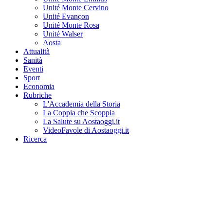
Unité Monte Cervino
Unité Evançon
Unité Monte Rosa
Unité Walser
Aosta
Attualità
Sanità
Eventi
Sport
Economia
Rubriche
L'Accademia della Storia
La Coppia che Scoppia
La Salute su Aostaoggi.it
VideoFavole di Aostaoggi.it
Ricerca