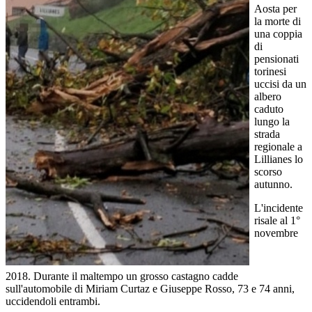
Aosta per
la morte di
una coppia
di
pensionati
torinesi
uccisi da un
albero
caduto
lungo la
strada
regionale a
Lillianes lo
scorso
autunno.
L'incidente
risale al 1°
novembre
2018. Durante il maltempo un grosso castagno cadde
sull'automobile di Miriam Curtaz e Giuseppe Rosso, 73 e 74 anni,
uccidendoli entrambi.