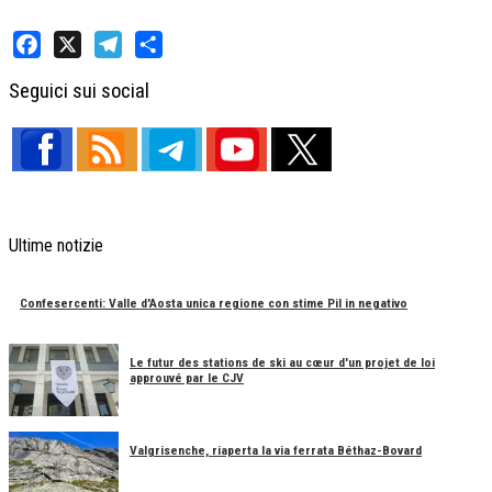
Facebook
X
Telegram
Share
Seguici sui social
Ultime notizie
Confesercenti: Valle d'Aosta unica regione con stime Pil in negativo
Le futur des stations de ski au cœur d'un projet de loi
approuvé par le CJV
Valgrisenche, riaperta la via ferrata Béthaz-Bovard