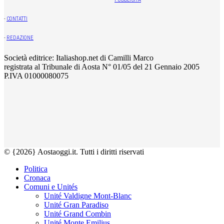
-
CONTATTI
-
REDAZIONE
Società editrice: Italiashop.net di Camilli Marco
registrata al Tribunale di Aosta N° 01/05 del 21 Gennaio 2005
P.IVA 01000080075
© {2026} Aostaoggi.it. Tutti i diritti riservati
Politica
Cronaca
Comuni e Unités
Unité Valdigne Mont-Blanc
Unité Gran Paradiso
Unité Grand Combin
Unité Monte Emilius