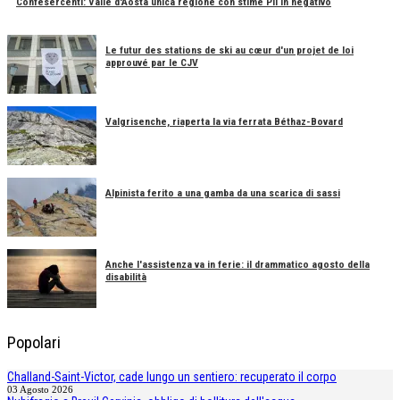
Confesercenti: Valle d'Aosta unica regione con stime Pil in negativo
Le futur des stations de ski au cœur d'un projet de loi
approuvé par le CJV
Valgrisenche, riaperta la via ferrata Béthaz-Bovard
Alpinista ferito a una gamba da una scarica di sassi
Anche l'assistenza va in ferie: il drammatico agosto della
disabilità
Popolari
Challand-Saint-Victor, cade lungo un sentiero: recuperato il corpo
03 Agosto 2026