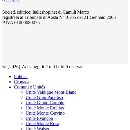
-
REDAZIONE
Società editrice: Italiashop.net di Camilli Marco
registrata al Tribunale di Aosta N° 01/05 del 21 Gennaio 2005
P.IVA 01000080075
© {2026} Aostaoggi.it. Tutti i diritti riservati
Politica
Cronaca
Comuni e Unités
Unité Valdigne Mont-Blanc
Unité Gran Paradiso
Unité Grand Combin
Unité Monte Emilius
Unité Monte Cervino
Unité Evançon
Unité Monte Rosa
Unité Walser