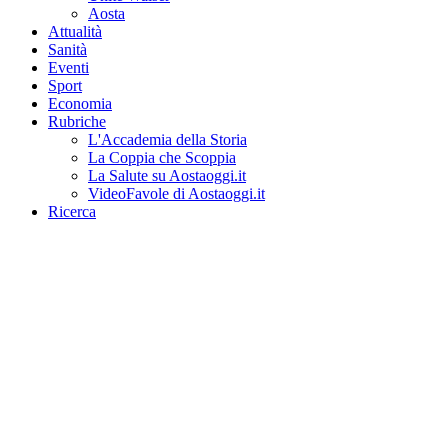
Aosta
Attualità
Sanità
Eventi
Sport
Economia
Rubriche
L'Accademia della Storia
La Coppia che Scoppia
La Salute su Aostaoggi.it
VideoFavole di Aostaoggi.it
Ricerca