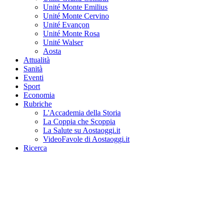
Unité Monte Emilius
Unité Monte Cervino
Unité Evançon
Unité Monte Rosa
Unité Walser
Aosta
Attualità
Sanità
Eventi
Sport
Economia
Rubriche
L'Accademia della Storia
La Coppia che Scoppia
La Salute su Aostaoggi.it
VideoFavole di Aostaoggi.it
Ricerca