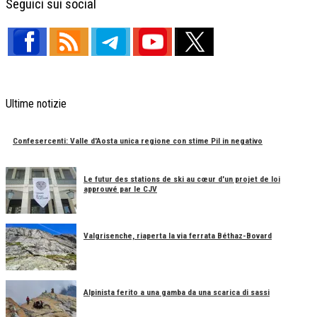
Seguici sui social
Ultime notizie
Confesercenti: Valle d'Aosta unica regione con stime Pil in negativo
Le futur des stations de ski au cœur d'un projet de loi
approuvé par le CJV
Valgrisenche, riaperta la via ferrata Béthaz-Bovard
Alpinista ferito a una gamba da una scarica di sassi