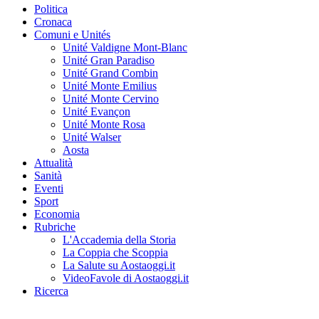
Politica
Cronaca
Comuni e Unités
Unité Valdigne Mont-Blanc
Unité Gran Paradiso
Unité Grand Combin
Unité Monte Emilius
Unité Monte Cervino
Unité Evançon
Unité Monte Rosa
Unité Walser
Aosta
Attualità
Sanità
Eventi
Sport
Economia
Rubriche
L'Accademia della Storia
La Coppia che Scoppia
La Salute su Aostaoggi.it
VideoFavole di Aostaoggi.it
Ricerca