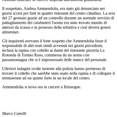
Il sospettato, Andrea Ammendolia, era stato già denunciato nei
giorni scorsi per furti in quattro ristoranti del centro cittadino. La sera
del 27 gennaio grazie ad un controllo durante un normale servizio di
pattugliamento dei carabinieri l'uomo era stato trovato munito di
attrezzi da scasso e in possesso della refurtiva e cioè diversi generi
alimentari.
Gli inquirenti avevano il forte sospetto che Ammendolia fosse il
responsabile di altri reati simili avvenuti nei giorni precedenti,
inclusa la rapina con coltello ai danni del ristorante pizzeria La
Rotonda di Tonino Raso, commessa da un uomo con
passamontagna che si è impossessato delle mance del personale.
Ulteriori indagini svolte insieme alla polizia hanno permesso di
trovare il coltello che sarebbe stato usato nella rapina e di collegare il
trentunenne ad un quinto furto in un locale del centro.
Ammendolia si trova ora in carcere a Brissogne.
Marco Camilli