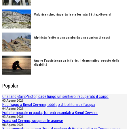
Valgrisenche, riaperta la via ferrata Béthaz-Bovard
Alpinista ferito a una gamba da una scarica di sassi
Anche l'assistenza va in ferie: il drammatico agosto della
disabilità
Popolari
Challand-Saint-Victor, cade lungo un sentiero: recuperato il corpo
03 Agosto 2026
Nubifragio a Breuil Cervinia, obbligo di bollitura dell'acqua
04 Agosto 2026
Forte temporale in quota, torrenti esondati a Breuil Cervinia
03 Agosto 2026
Frana sul Cervino, sospese le ascese
06 Agosto 2026
Supermercato quartiere Dora, il sindaco di Aosta audito in Commissione