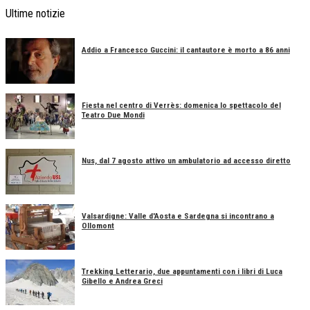
Ultime notizie
Addio a Francesco Guccini: il cantautore è morto a 86 anni
Fiesta nel centro di Verrès: domenica lo spettacolo del
Teatro Due Mondi
Nus, dal 7 agosto attivo un ambulatorio ad accesso diretto
Valsardigne: Valle d'Aosta e Sardegna si incontrano a
Ollomont
Trekking Letterario, due appuntamenti con i libri di Luca
Gibello e Andrea Greci