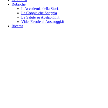
Rubriche
L'Accademia della Storia
La Coppia che Scoppia
La Salute su Aostaoggi.it
VideoFavole di Aostaoggi.it
Ricerca