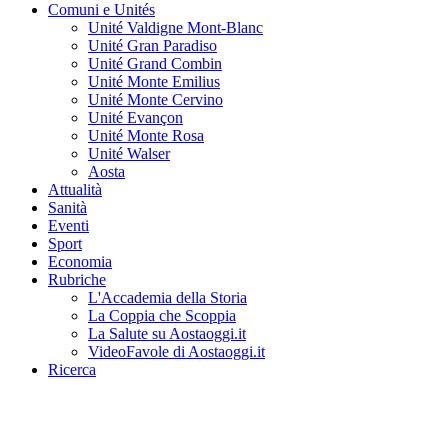
Comuni e Unités
Unité Valdigne Mont-Blanc
Unité Gran Paradiso
Unité Grand Combin
Unité Monte Emilius
Unité Monte Cervino
Unité Evançon
Unité Monte Rosa
Unité Walser
Aosta
Attualità
Sanità
Eventi
Sport
Economia
Rubriche
L'Accademia della Storia
La Coppia che Scoppia
La Salute su Aostaoggi.it
VideoFavole di Aostaoggi.it
Ricerca