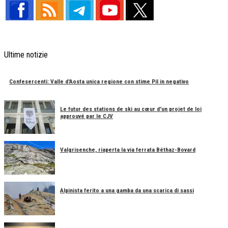
Ultime notizie
Confesercenti: Valle d'Aosta unica regione con stime Pil in negativo
Le futur des stations de ski au cœur d'un projet de loi
approuvé par le CJV
Valgrisenche, riaperta la via ferrata Béthaz-Bovard
Alpinista ferito a una gamba da una scarica di sassi