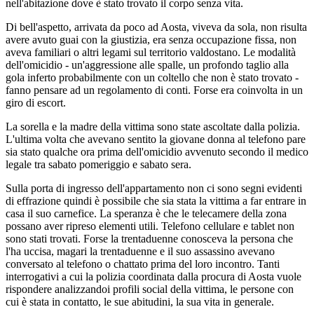
nell'abitazione dove è stato trovato il corpo senza vita.
Di bell'aspetto, arrivata da poco ad Aosta, viveva da sola, non risulta
avere avuto guai con la giustizia, era senza occupazione fissa, non
aveva familiari o altri legami sul territorio valdostano. Le modalità
dell'omicidio - un'aggressione alle spalle, un profondo taglio alla
gola inferto probabilmente con un coltello che non è stato trovato -
fanno pensare ad un regolamento di conti. Forse era coinvolta in un
giro di escort.
La sorella e la madre della vittima sono state ascoltate dalla polizia.
L'ultima volta che avevano sentito la giovane donna al telefono pare
sia stato qualche ora prima dell'omicidio avvenuto secondo il medico
legale tra sabato pomeriggio e sabato sera.
Sulla porta di ingresso dell'appartamento non ci sono segni evidenti
di effrazione quindi è possibile che sia stata la vittima a far entrare in
casa il suo carnefice. La speranza è che le telecamere della zona
possano aver ripreso elementi utili. Telefono cellulare e tablet non
sono stati trovati. Forse la trentaduenne conosceva la persona che
l'ha uccisa, magari la trentaduenne e il suo assassino avevano
conversato al telefono o chattato prima del loro incontro. Tanti
interrogativi a cui la polizia coordinata dalla procura di Aosta vuole
rispondere analizzandoi profili social della vittima, le persone con
cui è stata in contatto, le sue abitudini, la sua vita in generale.