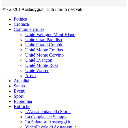
© {2026} Aostaoggi.it. Tutti i diritti riservati
Politica
Cronaca
Comuni e Unités
Unité Valdigne Mont-Blanc
Unité Gran Paradiso
Unité Grand Combin
Unité Monte Emilius
Unité Monte Cervino
Unité Evançon
Unité Monte Rosa
Unité Walser
Aosta
Attualità
Sanità
Eventi
Sport
Economia
Rubriche
L'Accademia della Storia
La Coppia che Scoppia
La Salute su Aostaoggi.it
VideoFavole di Aostaoggi.it