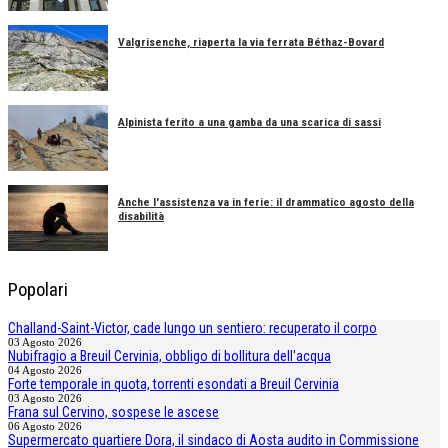
Valgrisenche, riaperta la via ferrata Béthaz-Bovard
Alpinista ferito a una gamba da una scarica di sassi
Anche l'assistenza va in ferie: il drammatico agosto della
disabilità
Popolari
Challand-Saint-Victor, cade lungo un sentiero: recuperato il corpo
03 Agosto 2026
Nubifragio a Breuil Cervinia, obbligo di bollitura dell'acqua
04 Agosto 2026
Forte temporale in quota, torrenti esondati a Breuil Cervinia
03 Agosto 2026
Frana sul Cervino, sospese le ascese
06 Agosto 2026
Supermercato quartiere Dora, il sindaco di Aosta audito in Commissione