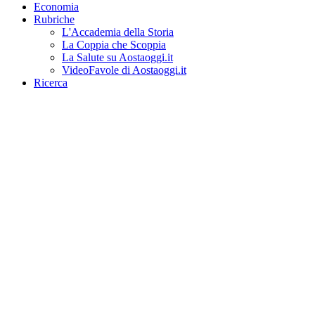
Economia
Rubriche
L'Accademia della Storia
La Coppia che Scoppia
La Salute su Aostaoggi.it
VideoFavole di Aostaoggi.it
Ricerca