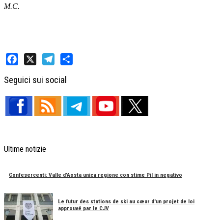
M.C.
Facebook
X
Telegram
Share
Seguici sui social
Ultime notizie
Confesercenti: Valle d'Aosta unica regione con stime Pil in negativo
Le futur des stations de ski au cœur d'un projet de loi
approuvé par le CJV