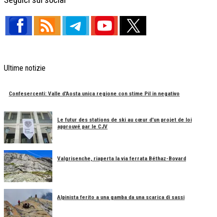
Seguici sui social
Ultime notizie
Confesercenti: Valle d'Aosta unica regione con stime Pil in negativo
Le futur des stations de ski au cœur d'un projet de loi
approuvé par le CJV
Valgrisenche, riaperta la via ferrata Béthaz-Bovard
Alpinista ferito a una gamba da una scarica di sassi