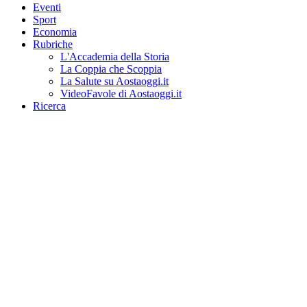
Eventi
Sport
Economia
Rubriche
L'Accademia della Storia
La Coppia che Scoppia
La Salute su Aostaoggi.it
VideoFavole di Aostaoggi.it
Ricerca