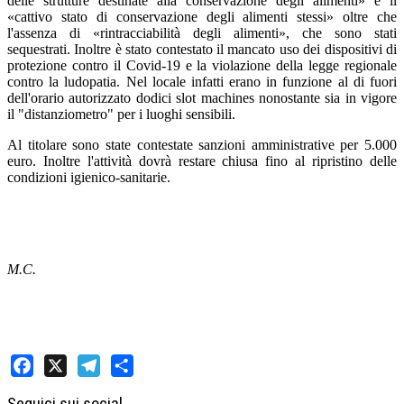
delle strutture destinate alla conservazione degli alimenti» e il
«cattivo stato di conservazione degli alimenti stessi» oltre che
l'assenza di «rintracciabilità degli alimenti», che sono stati
sequestrati. Inoltre è stato contestato il mancato uso dei dispositivi di
protezione contro il Covid-19 e la violazione della legge regionale
contro la ludopatia. Nel locale infatti erano in funzione al di fuori
dell'orario autorizzato dodici slot machines nonostante sia in vigore
il "distanziometro" per i luoghi sensibili.
Al titolare sono state contestate sanzioni amministrative per 5.000
euro. Inoltre l'attività dovrà restare chiusa fino al ripristino delle
condizioni igienico-sanitarie.
M.C.
Facebook
X
Telegram
Share