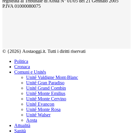
registrata al Tribunale di Aosta N° 01/05 del 21 Gennaio 2005
P.IVA 01000080075
© {2026} Aostaoggi.it. Tutti i diritti riservati
Politica
Cronaca
Comuni e Unités
Unité Valdigne Mont-Blanc
Unité Gran Paradiso
Unité Grand Combin
Unité Monte Emilius
Unité Monte Cervino
Unité Evançon
Unité Monte Rosa
Unité Walser
Aosta
Attualità
Sanità