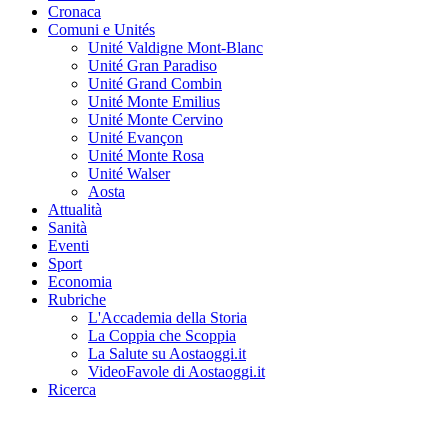
Cronaca
Comuni e Unités
Unité Valdigne Mont-Blanc
Unité Gran Paradiso
Unité Grand Combin
Unité Monte Emilius
Unité Monte Cervino
Unité Evançon
Unité Monte Rosa
Unité Walser
Aosta
Attualità
Sanità
Eventi
Sport
Economia
Rubriche
L'Accademia della Storia
La Coppia che Scoppia
La Salute su Aostaoggi.it
VideoFavole di Aostaoggi.it
Ricerca