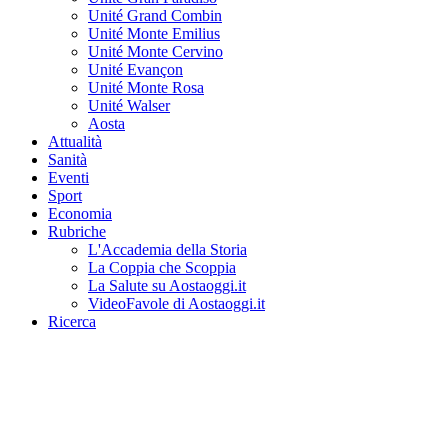
Unité Grand Combin
Unité Monte Emilius
Unité Monte Cervino
Unité Evançon
Unité Monte Rosa
Unité Walser
Aosta
Attualità
Sanità
Eventi
Sport
Economia
Rubriche
L'Accademia della Storia
La Coppia che Scoppia
La Salute su Aostaoggi.it
VideoFavole di Aostaoggi.it
Ricerca