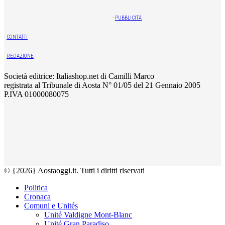
-
PUBBLICITÀ
-
CONTATTI
-
REDAZIONE
Società editrice: Italiashop.net di Camilli Marco
registrata al Tribunale di Aosta N° 01/05 del 21 Gennaio 2005
P.IVA 01000080075
© {2026} Aostaoggi.it. Tutti i diritti riservati
Politica
Cronaca
Comuni e Unités
Unité Valdigne Mont-Blanc
Unité Gran Paradiso