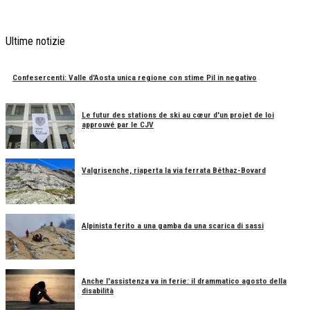
Ultime notizie
Confesercenti: Valle d'Aosta unica regione con stime Pil in negativo
Le futur des stations de ski au cœur d'un projet de loi
approuvé par le CJV
Valgrisenche, riaperta la via ferrata Béthaz-Bovard
Alpinista ferito a una gamba da una scarica di sassi
Anche l'assistenza va in ferie: il drammatico agosto della
disabilità