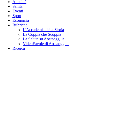
Attualità
Sanità
Eventi
Sport
Economia
Rubriche
L'Accademia della Storia
La Coppia che Scoppia
La Salute su Aostaoggi.it
VideoFavole di Aostaoggi.it
Ricerca