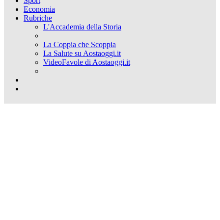
Sport
Economia
Rubriche
L'Accademia della Storia
La Coppia che Scoppia
La Salute su Aostaoggi.it
VideoFavole di Aostaoggi.it