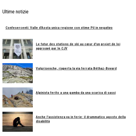
Ultime notizie
Confesercenti: Valle d'Aosta unica regione con stime Pil in negativo
Le futur des stations de ski au cœur d'un projet de loi
approuvé par le CJV
Valgrisenche, riaperta la via ferrata Béthaz-Bovard
Alpinista ferito a una gamba da una scarica di sassi
Anche l'assistenza va in ferie: il drammatico agosto della
disabilità