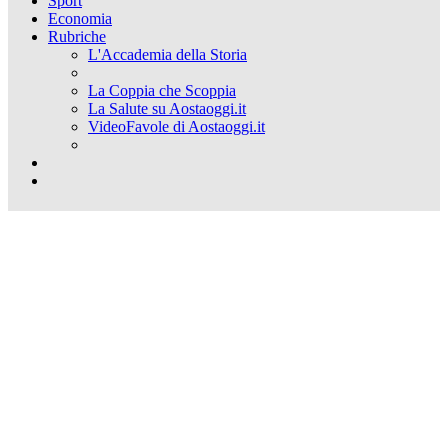
Sport
Economia
Rubriche
L'Accademia della Storia
La Coppia che Scoppia
La Salute su Aostaoggi.it
VideoFavole di Aostaoggi.it