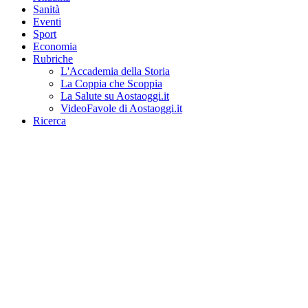
Sanità
Eventi
Sport
Economia
Rubriche
L'Accademia della Storia
La Coppia che Scoppia
La Salute su Aostaoggi.it
VideoFavole di Aostaoggi.it
Ricerca