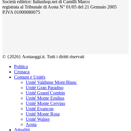
Società editrice: Italiashop.net di Camilli Marco
registrata al Tribunale di Aosta N° 01/05 del 21 Gennaio 2005
P.IVA 01000080075
© {2026} Aostaoggi.it. Tutti i diritti riservati
Politica
Cronaca
Comuni e Unités
Unité Valdigne Mont-Blanc
Unité Gran Paradiso
Unité Grand Combin
Unité Monte Emilius
Unité Monte Cervino
Unité Evançon
Unité Monte Rosa
Unité Walser
Aosta
Attualità