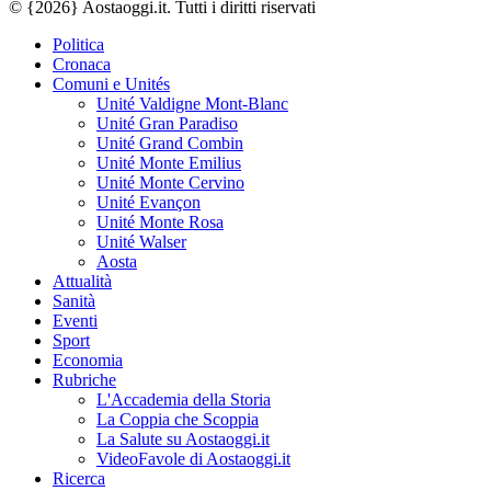
© {2026} Aostaoggi.it. Tutti i diritti riservati
Politica
Cronaca
Comuni e Unités
Unité Valdigne Mont-Blanc
Unité Gran Paradiso
Unité Grand Combin
Unité Monte Emilius
Unité Monte Cervino
Unité Evançon
Unité Monte Rosa
Unité Walser
Aosta
Attualità
Sanità
Eventi
Sport
Economia
Rubriche
L'Accademia della Storia
La Coppia che Scoppia
La Salute su Aostaoggi.it
VideoFavole di Aostaoggi.it
Ricerca