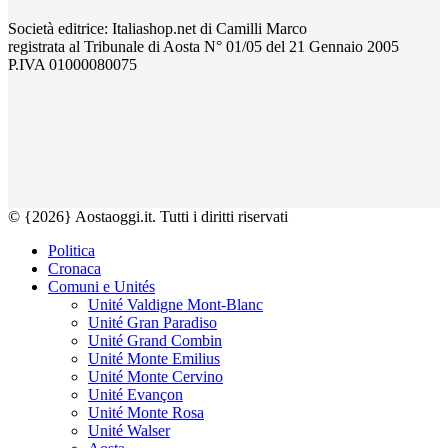
Società editrice: Italiashop.net di Camilli Marco
registrata al Tribunale di Aosta N° 01/05 del 21 Gennaio 2005
P.IVA 01000080075
© {2026} Aostaoggi.it. Tutti i diritti riservati
Politica
Cronaca
Comuni e Unités
Unité Valdigne Mont-Blanc
Unité Gran Paradiso
Unité Grand Combin
Unité Monte Emilius
Unité Monte Cervino
Unité Evançon
Unité Monte Rosa
Unité Walser