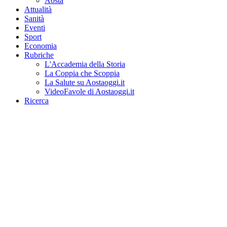
Aosta
Attualità
Sanità
Eventi
Sport
Economia
Rubriche
L'Accademia della Storia
La Coppia che Scoppia
La Salute su Aostaoggi.it
VideoFavole di Aostaoggi.it
Ricerca