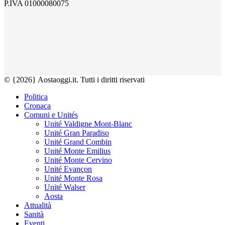
P.IVA 01000080075
© {2026} Aostaoggi.it. Tutti i diritti riservati
Politica
Cronaca
Comuni e Unités
Unité Valdigne Mont-Blanc
Unité Gran Paradiso
Unité Grand Combin
Unité Monte Emilius
Unité Monte Cervino
Unité Evançon
Unité Monte Rosa
Unité Walser
Aosta
Attualità
Sanità
Eventi