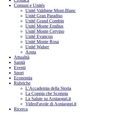
Cronaca
Comuni e Unités
Unité Valdigne Mont-Blanc
Unité Gran Paradiso
Unité Grand Combin
Unité Monte Emilius
Unité Monte Cervino
Unité Evançon
Unité Monte Rosa
Unité Walser
Aosta
Attualità
Sanità
Eventi
Sport
Economia
Rubriche
L'Accademia della Storia
La Coppia che Scoppia
La Salute su Aostaoggi.it
VideoFavole di Aostaoggi.it
Ricerca