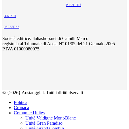
-
PUBBLICITÀ
-
CONTATTI
-
REDAZIONE
Società editrice: Italiashop.net di Camilli Marco
registrata al Tribunale di Aosta N° 01/05 del 21 Gennaio 2005
P.IVA 01000080075
© {2026} Aostaoggi.it. Tutti i diritti riservati
Politica
Cronaca
Comuni e Unités
Unité Valdigne Mont-Blanc
Unité Gran Paradiso
Unité Grand Combin