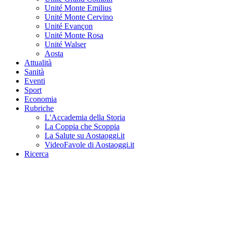
Unité Monte Emilius
Unité Monte Cervino
Unité Evançon
Unité Monte Rosa
Unité Walser
Aosta
Attualità
Sanità
Eventi
Sport
Economia
Rubriche
L'Accademia della Storia
La Coppia che Scoppia
La Salute su Aostaoggi.it
VideoFavole di Aostaoggi.it
Ricerca