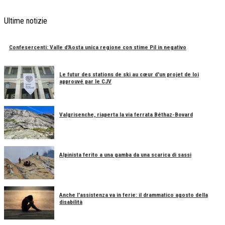
Ultime notizie
Confesercenti: Valle d'Aosta unica regione con stime Pil in negativo
Le futur des stations de ski au cœur d'un projet de loi
approuvé par le CJV
Valgrisenche, riaperta la via ferrata Béthaz-Bovard
Alpinista ferito a una gamba da una scarica di sassi
Anche l'assistenza va in ferie: il drammatico agosto della
disabilità