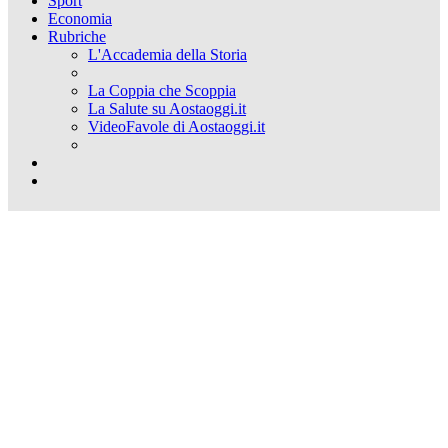
Sport
Economia
Rubriche
L'Accademia della Storia
La Coppia che Scoppia
La Salute su Aostaoggi.it
VideoFavole di Aostaoggi.it