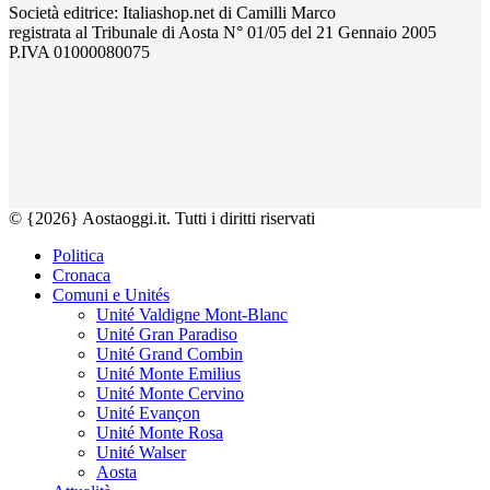
Società editrice: Italiashop.net di Camilli Marco
registrata al Tribunale di Aosta N° 01/05 del 21 Gennaio 2005
P.IVA 01000080075
© {2026} Aostaoggi.it. Tutti i diritti riservati
Politica
Cronaca
Comuni e Unités
Unité Valdigne Mont-Blanc
Unité Gran Paradiso
Unité Grand Combin
Unité Monte Emilius
Unité Monte Cervino
Unité Evançon
Unité Monte Rosa
Unité Walser
Aosta