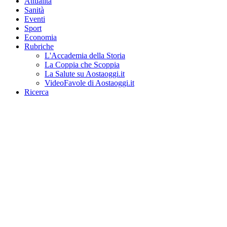
Attualità
Sanità
Eventi
Sport
Economia
Rubriche
L'Accademia della Storia
La Coppia che Scoppia
La Salute su Aostaoggi.it
VideoFavole di Aostaoggi.it
Ricerca