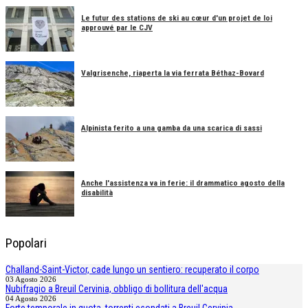
Le futur des stations de ski au cœur d'un projet de loi
approuvé par le CJV
Valgrisenche, riaperta la via ferrata Béthaz-Bovard
Alpinista ferito a una gamba da una scarica di sassi
Anche l'assistenza va in ferie: il drammatico agosto della
disabilità
Popolari
Challand-Saint-Victor, cade lungo un sentiero: recuperato il corpo
03 Agosto 2026
Nubifragio a Breuil Cervinia, obbligo di bollitura dell'acqua
04 Agosto 2026
Forte temporale in quota, torrenti esondati a Breuil Cervinia