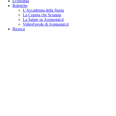
Economia
Rubriche
L'Accademia della Storia
La Coppia che Scoppia
La Salute su Aostaoggi.it
VideoFavole di Aostaoggi.it
Ricerca