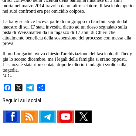
di sci coinvolto nella vicenda della bambina milanese di 3 anni
morta nel marzo 2014 travolta da un altro sciatore. Il fascicolo aperto
nei suoi confronti era per omicidio colposo.
La baby sciatrice faceva parte di un gruppo di bambini seguiti dal
maestro di sci. E' stata investita dietro ad un dosso segnalato sulla
pista di Weissmatten da un ragazzo di 17 anni di Chieri che
attualmente beneficia della sospensione del processo con messa alla
prova.
Il pm Longarini aveva chiesto l'archiviazione del fascicolo di Thedy
già lo scorso dicembre, ma i legali della famiglia si erano opposti.
L'istanza è stata ripresentata dopo le ulteriori indagini svolte sulla
tragedia.
M.C.
Facebook
X
Telegram
Share
Seguici sui social