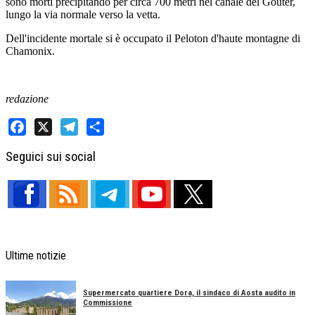
sono morti precipitando per circa 700 metri nel canale del Gouter,
lungo la via normale verso la vetta.
Dell'incidente mortale si è occupato il Peloton d'haute montagne di
Chamonix.
redazione
Facebook
X
Telegram
Share
Seguici sui social
Ultime notizie
Supermercato quartiere Dora, il sindaco di Aosta audito in
Commissione