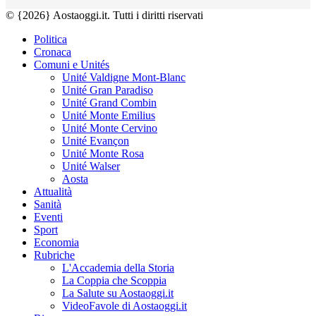
© {2026} Aostaoggi.it. Tutti i diritti riservati
Politica
Cronaca
Comuni e Unités
Unité Valdigne Mont-Blanc
Unité Gran Paradiso
Unité Grand Combin
Unité Monte Emilius
Unité Monte Cervino
Unité Evançon
Unité Monte Rosa
Unité Walser
Aosta
Attualità
Sanità
Eventi
Sport
Economia
Rubriche
L'Accademia della Storia
La Coppia che Scoppia
La Salute su Aostaoggi.it
VideoFavole di Aostaoggi.it