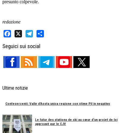
presunto colpevole.
redazione
Facebook
X
Telegram
Share
Seguici sui social
Ultime notizie
Confesercenti: Valle d'Aosta unica regione con stime Pil in negativo
Le futur des stations de ski au cœur d'un projet de loi
approuvé par le CJV