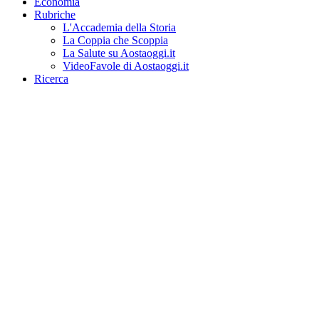
Economia
Rubriche
L'Accademia della Storia
La Coppia che Scoppia
La Salute su Aostaoggi.it
VideoFavole di Aostaoggi.it
Ricerca