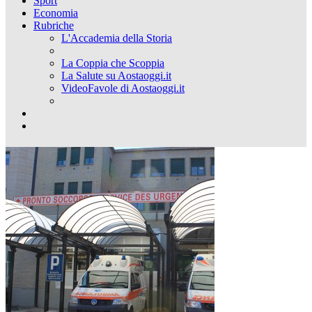
Sport
Economia
Rubriche
L'Accademia della Storia
La Coppia che Scoppia
La Salute su Aostaoggi.it
VideoFavole di Aostaoggi.it