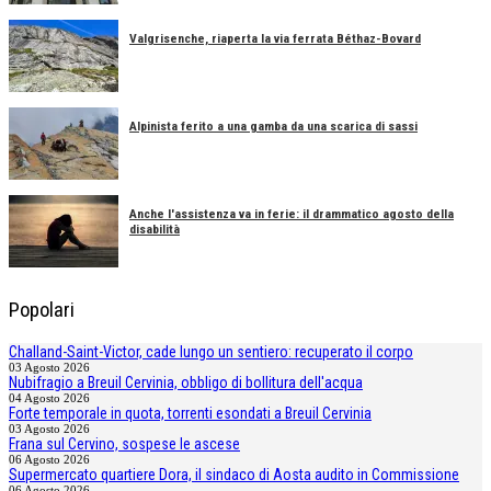
Valgrisenche, riaperta la via ferrata Béthaz-Bovard
Alpinista ferito a una gamba da una scarica di sassi
Anche l'assistenza va in ferie: il drammatico agosto della
disabilità
Popolari
Challand-Saint-Victor, cade lungo un sentiero: recuperato il corpo
03 Agosto 2026
Nubifragio a Breuil Cervinia, obbligo di bollitura dell'acqua
04 Agosto 2026
Forte temporale in quota, torrenti esondati a Breuil Cervinia
03 Agosto 2026
Frana sul Cervino, sospese le ascese
06 Agosto 2026
Supermercato quartiere Dora, il sindaco di Aosta audito in Commissione
06 Agosto 2026