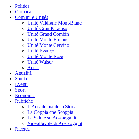
Politica
Cronaca
Comuni e Unités
Unité Valdigne Mont-Blanc
Unité Gran Paradiso
Unité Grand Combin
Unité Monte Emilius
Unité Monte Cervino
Unité Evançon
Unité Monte Rosa
Unité Walser
Aosta
Attualità
Sanità
Eventi
Sport
Economia
Rubriche
L'Accademia della Storia
La Coppia che Scoppia
La Salute su Aostaoggi.it
VideoFavole di Aostaoggi.it
Ricerca