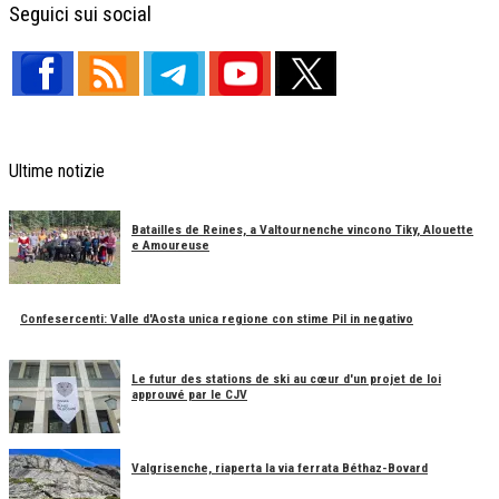
Seguici sui social
Ultime notizie
Batailles de Reines, a Valtournenche vincono Tiky, Alouette
e Amoureuse
Confesercenti: Valle d'Aosta unica regione con stime Pil in negativo
Le futur des stations de ski au cœur d'un projet de loi
approuvé par le CJV
Valgrisenche, riaperta la via ferrata Béthaz-Bovard