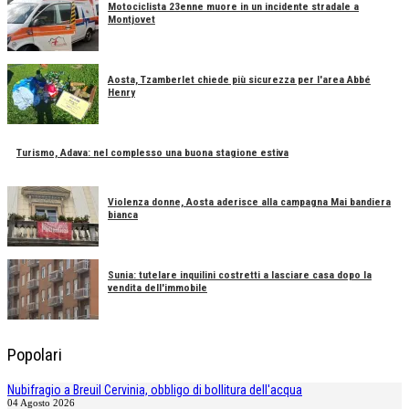
Motociclista 23enne muore in un incidente stradale a
Montjovet
Aosta, Tzamberlet chiede più sicurezza per l'area Abbé
Henry
Turismo, Adava: nel complesso una buona stagione estiva
Violenza donne, Aosta aderisce alla campagna Mai bandiera
bianca
Sunia: tutelare inquilini costretti a lasciare casa dopo la
vendita dell'immobile
Popolari
Nubifragio a Breuil Cervinia, obbligo di bollitura dell'acqua
04 Agosto 2026