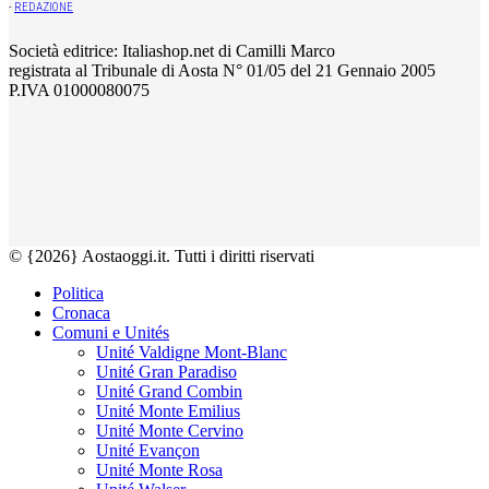
-
REDAZIONE
Società editrice: Italiashop.net di Camilli Marco
registrata al Tribunale di Aosta N° 01/05 del 21 Gennaio 2005
P.IVA 01000080075
© {2026} Aostaoggi.it. Tutti i diritti riservati
Politica
Cronaca
Comuni e Unités
Unité Valdigne Mont-Blanc
Unité Gran Paradiso
Unité Grand Combin
Unité Monte Emilius
Unité Monte Cervino
Unité Evançon
Unité Monte Rosa