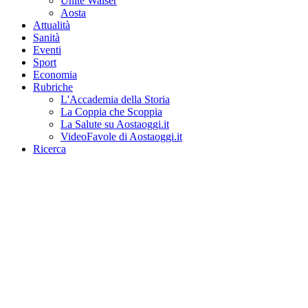
Unité Walser
Aosta
Attualità
Sanità
Eventi
Sport
Economia
Rubriche
L'Accademia della Storia
La Coppia che Scoppia
La Salute su Aostaoggi.it
VideoFavole di Aostaoggi.it
Ricerca